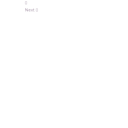
Next
PORTFOLIO SHO