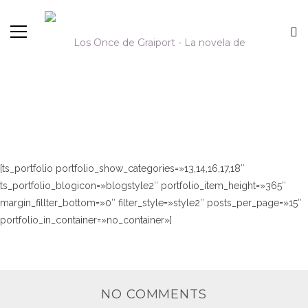
5 COLUMN (COVER_3)
[ts_portfolio portfolio_show_categories=»13,14,16,17,18″
ts_portfolio_blogicon=»blogstyle2″ portfolio_item_height=»365″
margin_fillter_bottom=»0″ filter_style=»style2″ posts_per_page=»15″
portfolio_in_container=»no_container»]
NO COMMENTS