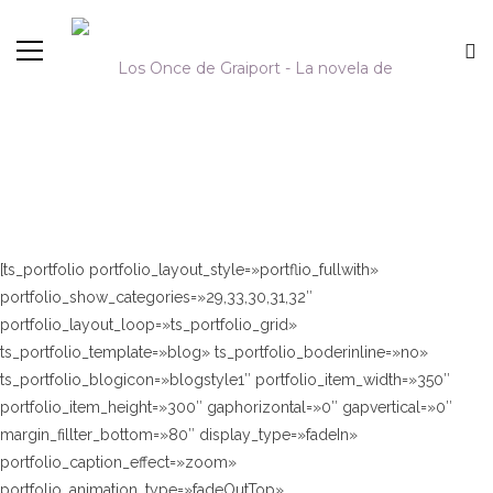
1 COLUMN
[ts_portfolio portfolio_layout_style=»portflio_fullwith»
portfolio_show_categories=»29,33,30,31,32″
portfolio_layout_loop=»ts_portfolio_grid»
ts_portfolio_template=»blog» ts_portfolio_boderinline=»no»
ts_portfolio_blogicon=»blogstyle1″ portfolio_item_width=»350″
portfolio_item_height=»300″ gaphorizontal=»0″ gapvertical=»0″
margin_fillter_bottom=»80″ display_type=»fadeIn»
portfolio_caption_effect=»zoom»
portfolio_animation_type=»fadeOutTop»